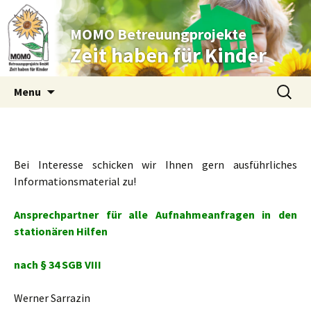
MOMO Betreuungprojekte
Zeit haben für Kinder
Skip to content
Suche
Menu
nach:
Bei Interesse schicken wir Ihnen gern ausführliches
Informationsmaterial zu!
Ansprechpartner für alle Aufnahmeanfragen in den
stationären Hilfen
nach § 34 SGB VIII
Werner Sarrazin