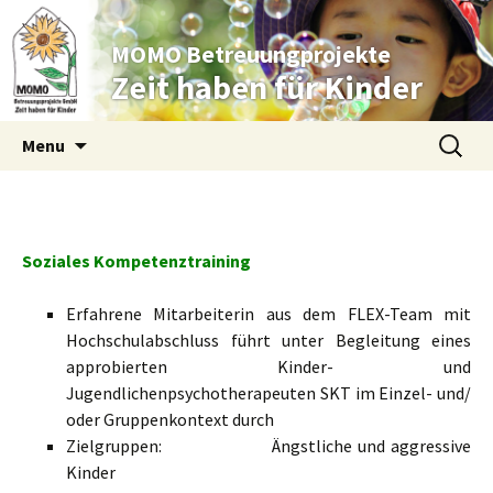
MOMO Betreuungprojekte
Zeit haben für Kinder
Skip to content
Suche
Menu
nach:
Soziales Kompetenztraining
Erfahrene Mitarbeiterin aus dem FLEX-Team mit
Hochschulabschluss führt unter Begleitung eines
approbierten Kinder- und
Jugendlichenpsychotherapeuten SKT im Einzel- und/
oder Gruppenkontext durch
Zielgruppen: Ängstliche und aggressive
Kinder