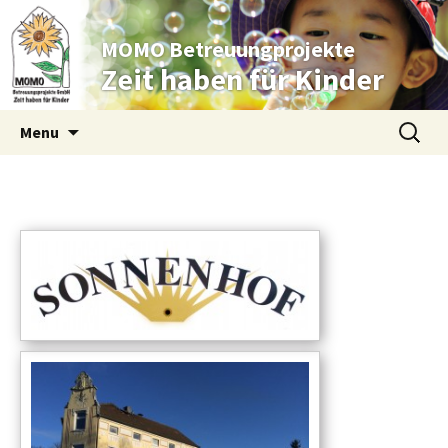
MOMO Betreuungprojekte
Zeit haben für Kinder
Skip to content
Suche
Menu
nach: