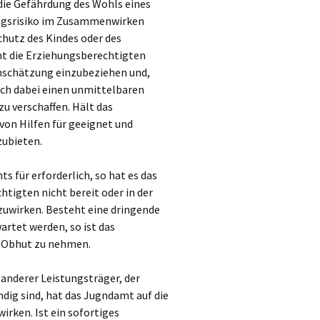
ie Gefährdung des Wohls eines
ungsrisiko im Zusammenwirken
hutz des Kindes oder des
mt die Erziehungsberechtigten
inschätzung einzubeziehen und,
sich dabei einen unmittelbaren
u verschaffen. Hält das
on Hilfen für geeignet und
zubieten.
s für erforderlich, so hat es das
htigten nicht bereit oder in der
zuwirken. Besteht eine dringende
artet werden, so ist das
n Obhut zu nehmen.
anderer Leistungsträger, der
dig sind, hat das Jugndamt auf die
rken. Ist ein sofortiges