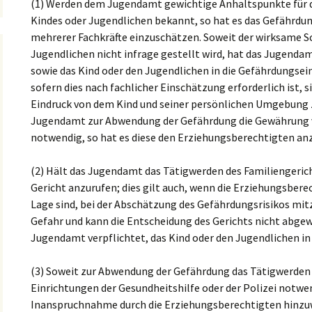
(1) Werden dem Jugendamt gewichtige Anhaltspunkte für d
Galerie
– Sonnenhof
re Kinder (§
raining
Kindes oder Jugendlichen bekannt, so hat es das Gefährd
zfachkräfte
FLEX – Betreutes
mehrerer Fachkräfte einzuschätzen. Soweit der wirksame Sc
„Haus Juno“ –
e
Wohnen
Familienwohnen
lante Hilfen
apie (AFT)
Jugendlichen nicht infrage gestellt wird, hat das Jugenda
sowie das Kind oder den Jugendlichen in die Gefährdungse
FLEX – Ambulante Hilfen
sofern dies nach fachlicher Einschätzung erforderlich ist, 
Eindruck von dem Kind und seiner persönlichen Umgebung z
Therapeutische
Zusatzangebote
Jugendamt zur Abwendung der Gefährdung die Gewährung v
notwendig, so hat es diese den Erziehungsberechtigten an
(2) Hält das Jugendamt das Tätigwerden des Familiengericht
Gericht anzurufen; dies gilt auch, wenn die Erziehungsberec
Lage sind, bei der Abschätzung des Gefährdungsrisikos mit
Gefahr und kann die Entscheidung des Gerichts nicht abgew
Jugendamt verpflichtet, das Kind oder den Jugendlichen i
(3) Soweit zur Abwendung der Gefährdung das Tätigwerden 
Einrichtungen der Gesundheitshilfe oder der Polizei notwen
Inanspruchnahme durch die Erziehungsberechtigten hinzuwi