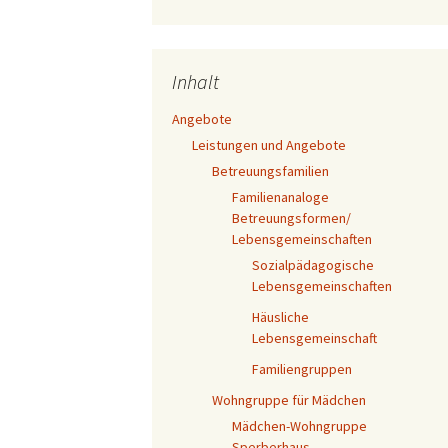
Kinderschutzfachkraft
Väter und ih
Kompetenzt
Qualitätsentwicklung
19 SGB VIII)
Kinderschut
Aufsuchend
bei MOMO
FLEX – Ambu
Familienther
Inhalt
Angebote
Leistungen und Angebote
Betreuungsfamilien
Familienanaloge
Betreuungsformen/
Lebensgemeinschaften
Sozialpädagogische
Lebensgemeinschaften
Häusliche
Lebensgemeinschaft
Familiengruppen
Wohngruppe für Mädchen
Mädchen-Wohngruppe
Sperberhaus