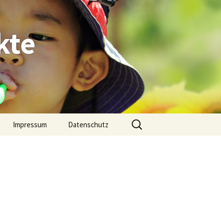
kte
Suche
Impressum
Datenschutz
nach:
Standort
Rauxel
che
haften
haft